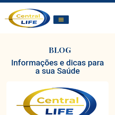
Cartão Clube Central Life
BLOG
Informações e dicas para
a sua Saúde
Check-
up
do
Emagrecimento: